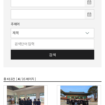
주제어
검색
총
413
건 [
4
/ 35 페이지 ]