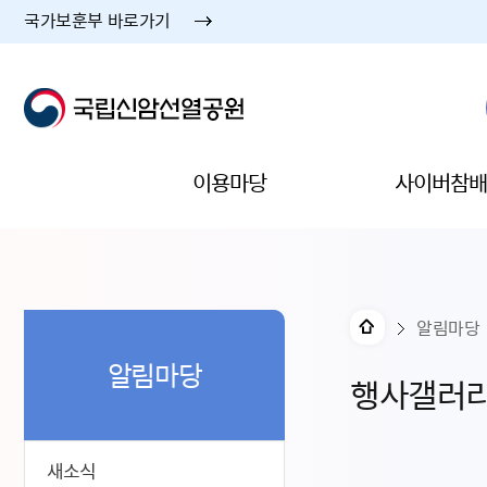
국가보훈부 바로가기
이용마당
사이버참배
알림마당
알림마당
행사갤러
새소식