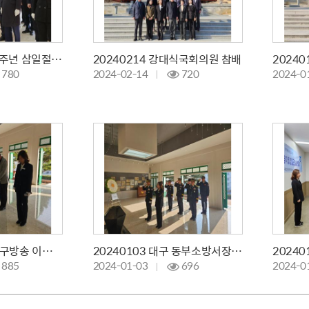
20240301 제105주년 삼일절행사
20240214 강대식국회의원 참배
780
2024-02-14
720
2024-0
20240105 KBS대구방송 이동채 총국장 참배
20240103 대구 동부소방서장 신년참배
885
2024-01-03
696
2024-0