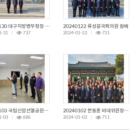
20240130 대구지방병무청장 참배
20240122 류성걸국회의원 참배
1-31
737
2024-01-22
731
20240103 국립신암선열공원관리소, 2024년 새해 부정청탁 금품 등 수수금지 및 갑질근절 실천결의로 업무시작
20240102 한동훈 비대위원장 참배
1-03
686
2024-01-02
711