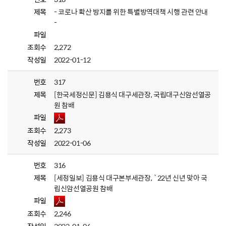
제목
- 코로나 확산 방지를 위한 특별방역대책 시행 관련 안내
-
파일
조회수
2,272
작성일
2022-01-12
번호
317
제목
[한국세정신문] 김용식 대구세관장, 국립대구신암선열공
원 참배
파일
조회수
2,273
작성일
2022-01-06
번호
316
제목
[세정일보] 김용식 대구본부세관장, `22년 신년 맞아 국
립신암선열공원 참배
파일
조회수
2,246