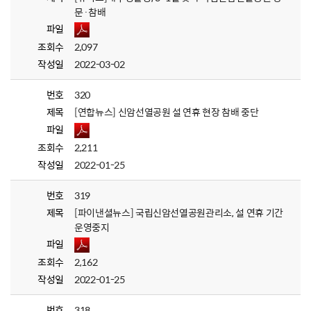
문·참배
파일
조회수
2,097
작성일
2022-03-02
번호
320
제목
[연합뉴스] 신암선열공원 설 연휴 현장 참배 중단
파일
조회수
2,211
작성일
2022-01-25
번호
319
제목
[파이낸셜뉴스] 국립신암선열공원관리소, 설 연휴 기간
운영중지
파일
조회수
2,162
작성일
2022-01-25
번호
318