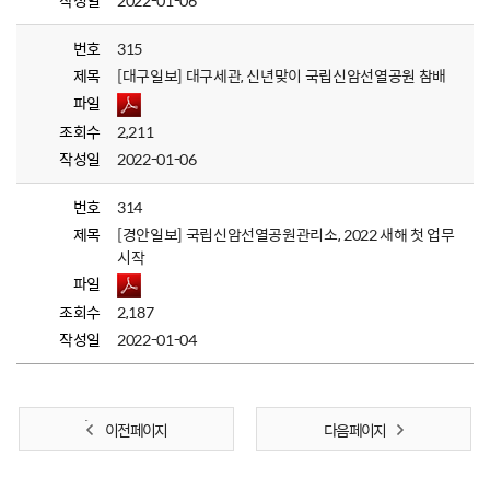
작성일
2022-01-06
번호
315
제목
[대구일보] 대구세관, 신년맞이 국립신암선열공원 참배
파일
조회수
2,211
작성일
2022-01-06
번호
314
제목
[경안일보] 국립신암선열공원관리소, 2022 새해 첫 업무
시작
파일
조회수
2,187
작성일
2022-01-04
이전 페이지
다음 페이지