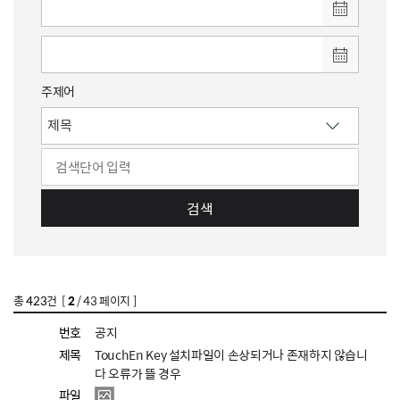
주제어
검색
총
423
건 [
2
/ 43 페이지 ]
번호
공지
제목
TouchEn Key 설치파일이 손상되거나 존재하지 않습니
다 오류가 뜰 경우
파일