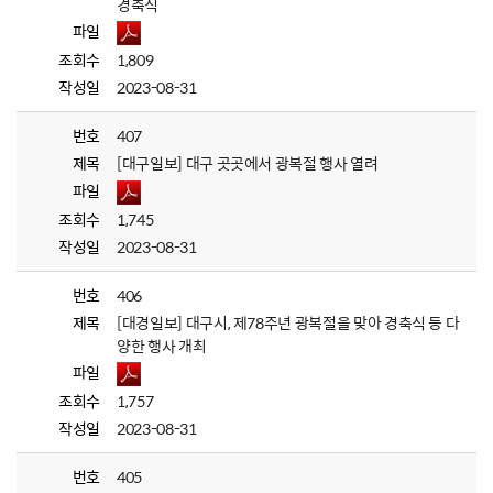
경축식
파일
조회수
1,809
작성일
2023-08-31
번호
407
제목
[대구일보] 대구 곳곳에서 광복절 행사 열려
파일
조회수
1,745
작성일
2023-08-31
번호
406
제목
[대경일보] 대구시, 제78주년 광복절을 맞아 경축식 등 다
양한 행사 개최
파일
조회수
1,757
작성일
2023-08-31
번호
405