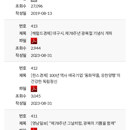
조회수
27,096
작성일
2019-08-13
번호
413
제목
[해럴드경제] 대구시, 제78주년 광복절 기념식 개최
파일
조회수
2,944
작성일
2023-08-31
번호
412
제목
[한스경제] 100년 역사 애국기업 '동화약품, 유한양행'의
건강한 독립정신
파일
조회수
3,045
작성일
2023-08-31
번호
411
제목
[영남일보] "제78주년 그날처럼, 광복의 기쁨을 함께"