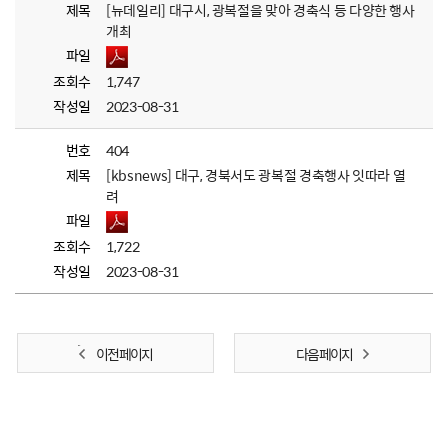
제목
[뉴데일리] 대구시, 광복절을 맞아 경축식 등 다양한 행사
개최
파일
조회수
1,747
작성일
2023-08-31
번호
404
제목
[kbsnews] 대구, 경북서도 광복절 경축행사 잇따라 열
려
파일
조회수
1,722
작성일
2023-08-31
이전 페이지
다음 페이지