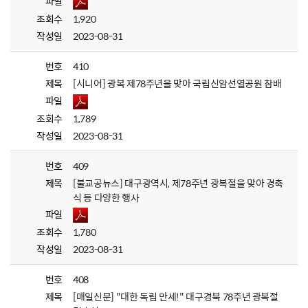
파일
조회수
1,920
작성일
2023-08-31
번호
410
제목
[시니어] 광복 제78주년을 맞아 국립신암선열공원 참배
파일
조회수
1,789
작성일
2023-08-31
번호
409
제목
[불교공뉴스] 대구광역시, 제78주년 광복절을 맞아 경축
식 등 다양한 행사
파일
조회수
1,780
작성일
2023-08-31
번호
408
제목
[매일신문] "대한 독립 만세!" 대구경북 78주년 광복절