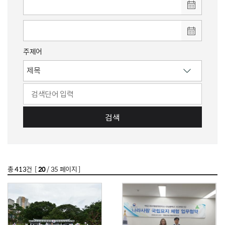
주제어
검색
총
413
건 [
20
/ 35 페이지 ]