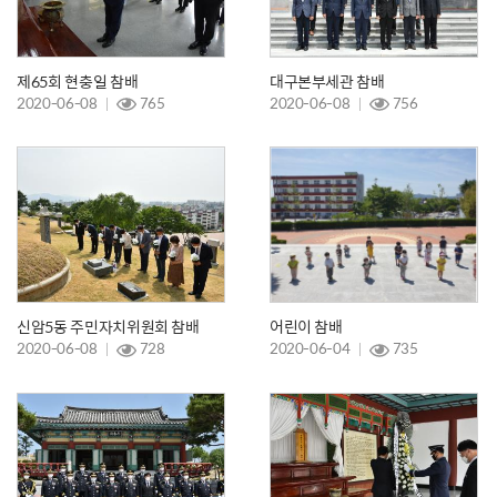
제65회 현충일 참배
대구본부세관 참배
2020-06-08
765
2020-06-08
756
신암5동 주민자치위원회 참배
어린이 참배
2020-06-08
728
2020-06-04
735