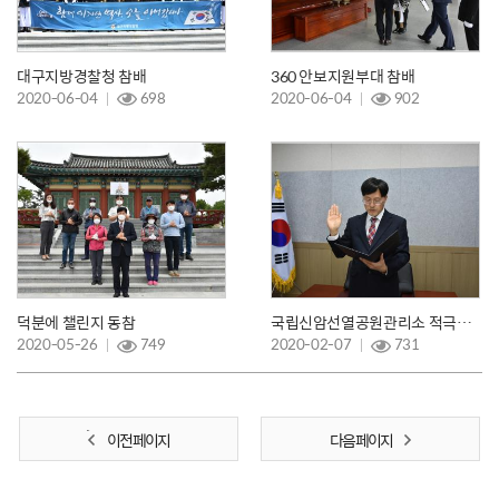
대구지방경찰청 참배
360 안보지원부대 참배
2020-06-04
698
2020-06-04
902
덕분에 챌린지 동참
국립신암선열공원관리소 적극행정 서약식
2020-05-26
749
2020-02-07
731
이전 페이지
다음 페이지