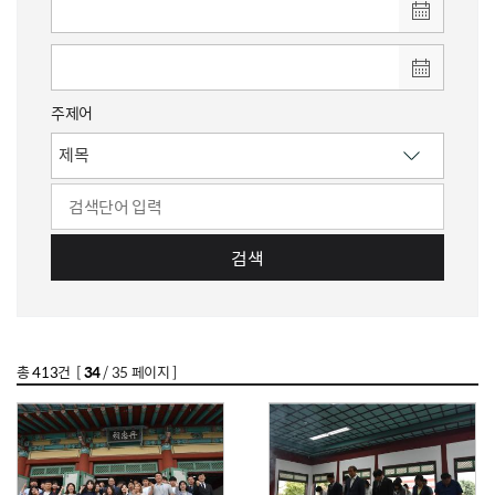
주제어
검색
총
413
건 [
34
/ 35 페이지 ]