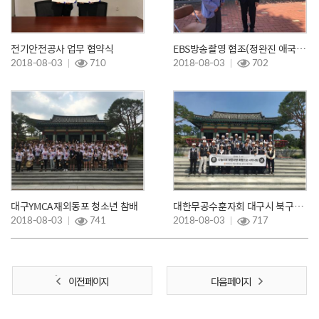
전기안전공사 업무 협약식
EBS방송촬영 협조(정완진 애국지사)
2018-08-03
710
2018-08-03
702
대구YMCA재외동포 청소년 참배
대한무공수훈자회 대구시 북구지회 참배
2018-08-03
741
2018-08-03
717
이전 페이지
다음 페이지