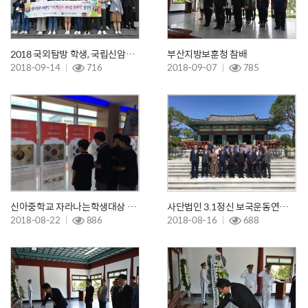
2018 국외탐방 학생, 국립신암선열공원 탐방 및 참배
부산지방보훈청 참배
2018-09-14
716
2018-09-07
785
신아중학교 자라나는학생대상 &quot;문화재 태극기 특별 사진전&quot; 개최
사단법인 3.1정신 보국운동연합 참배
2018-08-22
886
2018-08-16
688