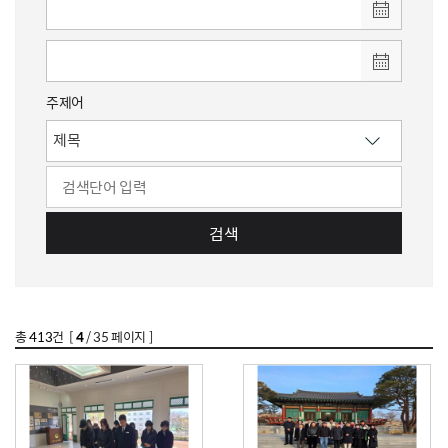
주제어
검색
총
413
건 [
4
/ 35 페이지 ]