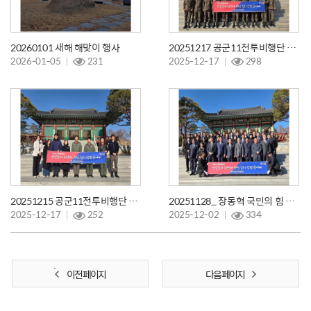
20260101 새해 해맞이 행사
20251217 공군11전투비행단 상병캠프
2026-01-05
231
2025-12-17
298
20251215 공군11전투비행단 계획처 참배
20251128_ 장동혁 국민의 힘 당대표 참배
2025-12-17
252
2025-12-02
334
이전 페이지
다음 페이지