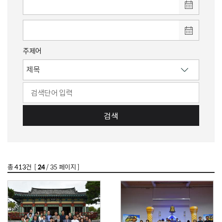
주제어
검색
총
413
건 [
24
/ 35 페이지 ]