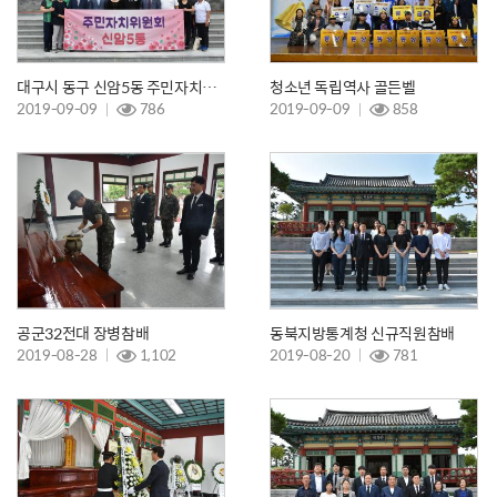
대구시 동구 신암5동 주민자치위원회 참배 및 봉사활동
청소년 독립역사 골든벨
2019-09-09
786
2019-09-09
858
공군32전대 장병참배
동북지방통계청 신규직원참배
2019-08-28
1,102
2019-08-20
781