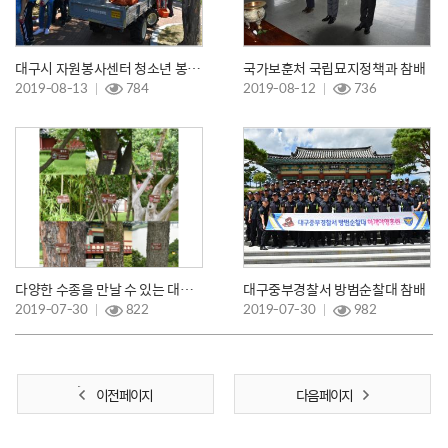
대구시 자원봉사센터 청소년 봉사활동
국가보훈처 국립묘지정책과 참배
2019-08-13
784
2019-08-12
736
다양한 수종을 만날 수 있는 대구 도심 속 아름다운 국립신암선열공원
대구중부경찰서 방범순찰대 참배
2019-07-30
822
2019-07-30
982
이전 페이지
다음 페이지