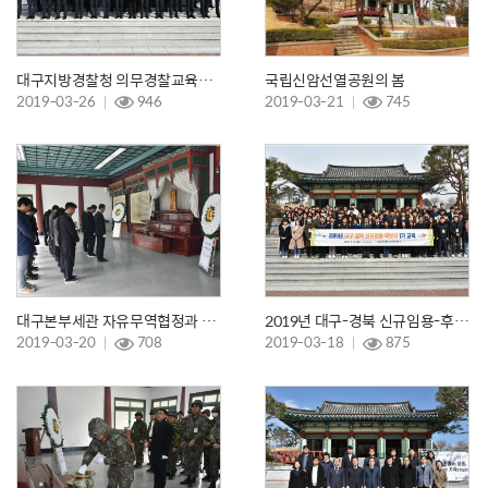
대구지방경찰청 의무경찰교육센터 1109기 교육생60명 참배
국립신암선열공원의 봄
2019-03-26
946
2019-03-21
745
대구본부세관 자유무역협정과 참배
2019년 대구-경북 신규임용-후보자 1기 88명 참배 (대구광역시공무원교육원)
2019-03-20
708
2019-03-18
875