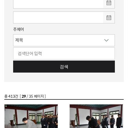
주제어
검색
총
413
건 [
29
/ 35 페이지 ]