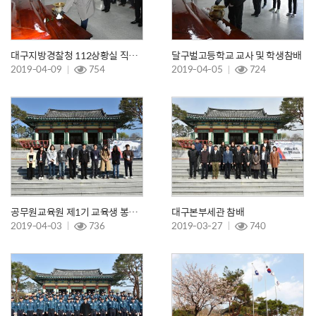
대구지방경찰청 112상황실 직원참배
달구벌고등학교 교사 및 학생참배
2019-04-09
754
2019-04-05
724
공무원교육원 제1기 교육생 봉사활동 및 참배
대구본부세관 참배
2019-04-03
736
2019-03-27
740