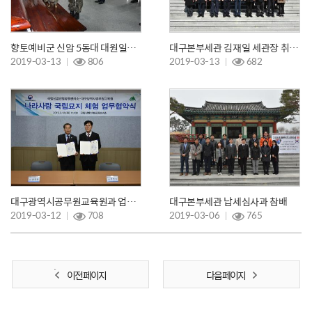
향토예비군 신암 5동대 대원일동 참배 및 롤콜 실시
대구본부세관 김재일 세관장 취임참배
2019-03-13
806
2019-03-13
682
대구광역시공무원교육원과 업무협약
대구본부세관 납세심사과 참배
2019-03-12
708
2019-03-06
765
이전 페이지
다음 페이지