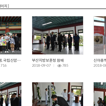
페이지 ]
2018 국외탐방 학생, 국립신암선열공원 탐방 및 참배
부산지방보훈청 참배
716
2018-09-07
785
2018-0