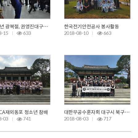
제 73주년 광복절, 권영진대구시장 참배
한국전기안전공사 봉사활동
8-15
633
2018-08-10
663
CA재외동포 청소년 참배
대한무공수훈자회 대구시 북구지회 참배
8-03
741
2018-08-03
717