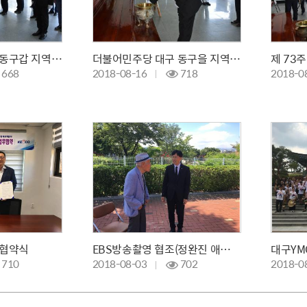
더불어민주당 대구 동구갑 지역위원회 참배
더불어민주당 대구 동구을 지역위원회 참배
668
2018-08-16
718
2018-0
 협약식
EBS방송촬영 협조(정완진 애국지사)
대구YM
710
2018-08-03
702
2018-0