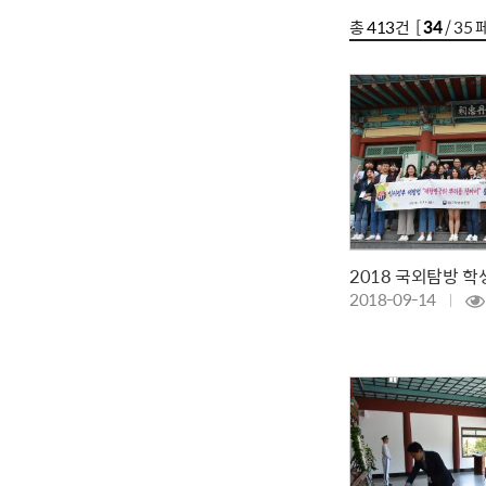
총
413
건 [
34
/ 35 
2018-09-14