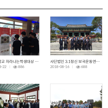
신아중학교 자라나는학생대상 &quot;문화재 태극기 특별 사진전&quot; 개최
사단법인 3.1정신 보국운동연합 참배
8-22
886
2018-08-16
688