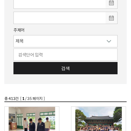
주제어
검색
총
413
건 [
1
/ 35 페이지 ]