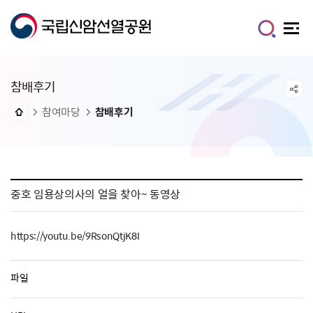
참배후기
참여마당
참배후기
중호 임용상의사의 얼을 찾아~ 동영상
https://youtu.be/9RsonQtjK8I
파일