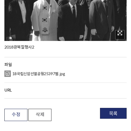
2018광복절행사2
파일
18국립신암선열공웡25397웹.jpg
URL
목록
수정
삭제