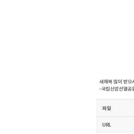
새해복 많이 받으
-국립신암선열공
파일
URL