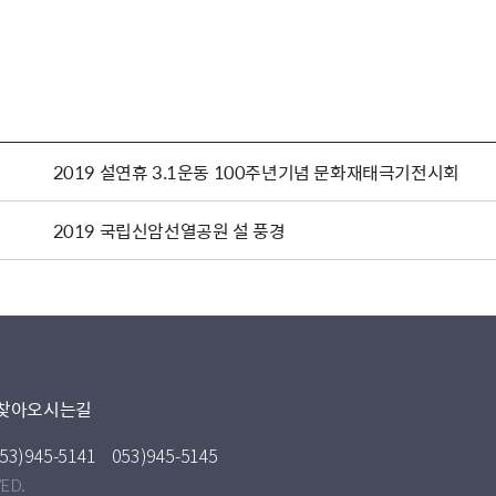
2019 설연휴 3.1운동 100주년기념 문화재태극기전시회
2019 국립신암선열공원 설 풍경
찾아오시는길
53)945-5141
053)945-5145
VED.