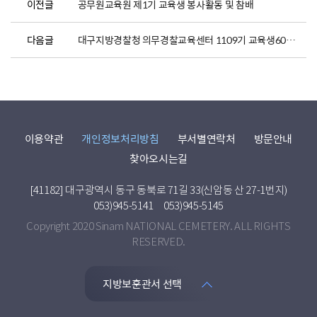
이전글
공무원교육원 제1기 교육생 봉사활동 및 참배
다음글
대구지방경찰청 의무경찰교육센터 1109기 교육생60명 참배
이용약관
개인정보처리방침
부서별연락처
방문안내
찾아오시는길
[41182] 대구광역시 동구 동북로 71길 33(신암동 산 27-1번지)
053)945-5141
053)945-5145
Copyright 2020 Sinam NATIONAL CEMETERY. ALL RIGHTS
RESERVED.
지방보훈관서 선택