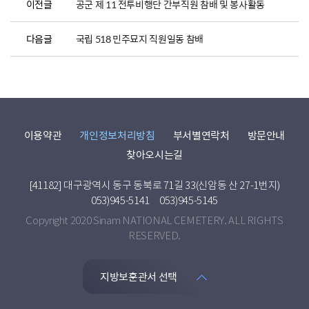
이전글
공군 제 11 전투비행단 간부직원 참배 및 봉사활동
다음글
국립 518 민주묘지 직원일동 참배
이용약관
개인정보처리방침
부서별연락처
방문안내
찾아오시는길
[41182] 대구광역시 동구 동북로 71길 33(신암동 산 27-1번지)
053)945-5141
053)945-5145
Copyright 2020 Sinam NATIONAL CEMETERY. ALL RIGHTS
RESERVED.
지방보훈관서 선택