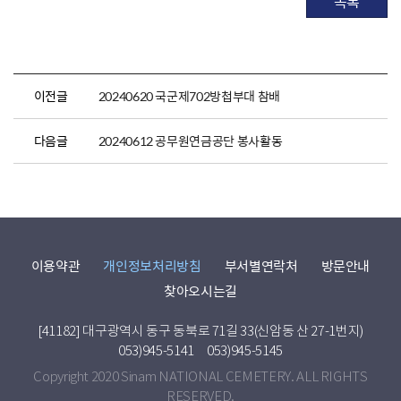
목록
이전글
20240620 국군제702방첩부대 참배
다음글
20240612 공무원연금공단 봉사활동
이용약관
개인정보처리방침
부서별연락처
방문안내
찾아오시는길
[41182] 대구광역시 동구 동북로 71길 33(신암동 산 27-1번지)
053)945-5141
053)945-5145
Copyright 2020 Sinam NATIONAL CEMETERY. ALL RIGHTS
RESERVED.