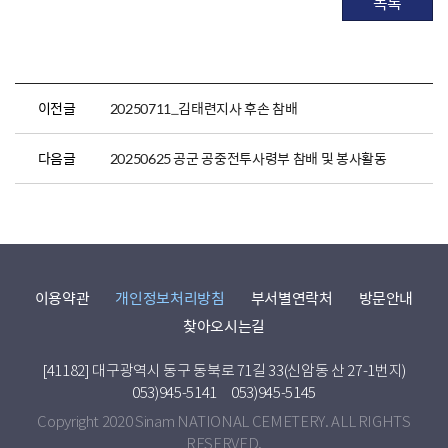
목록
이전글
20250711_김태련지사 후손 참배
다음글
20250625 공군 공중전투사령부 참배 및 봉사활동
이용약관
개인정보처리방침
부서별연락처
방문안내
찾아오시는길
[41182] 대구광역시 동구 동북로 71길 33(신암동 산 27-1번지)
053)945-5141
053)945-5145
Copyright 2020 Sinam NATIONAL CEMETERY. ALL RIGHTS
RESERVED.