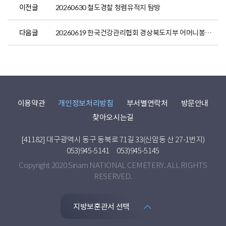
이전글
20260630 철도경찰 청렴유적지 탐방
다음글
20260619 한국건강관리협회 경상북도지부 어머니봉사단 참배 및 봉사활동
이용약관
개인정보처리방침
부서별연락처
방문안내
찾아오시는길
[41182] 대구광역시 동구 동북로 71길 33(신암동 산 27-1번지)
053)945-5141
053)945-5145
Copyright 2020 Sinam NATIONAL CEMETERY. ALL RIGHTS
RESERVED.
지방보훈관서 선택