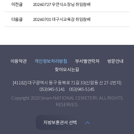
이전글
20260727 우연식소장님 취임참배
다음글
20260701 대구시교육감 취임참배
이용약관
개인정보처리방침
부서별연락처
방문안내
찾아오시는길
[41182] 대구광역시 동구 동북로 71길 33(신암동 산 27-1번지)
053)945-5141
053)945-5145
Copyright 2020 Sinam NATIONAL CEMETERY. ALL RIGHTS
RESERVED.
지방보훈관서 선택