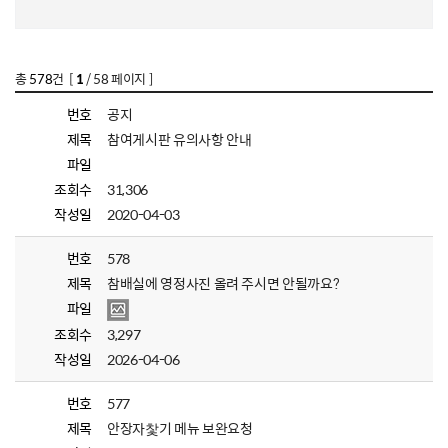
총
578
건 [
1
/ 58 페이지 ]
번호
공지
제목
참여게시판 유의사항 안내
파일
조회수
31,306
작성일
2020-04-03
번호
578
제목
참배실에 영정사진 올려 주시면 안될까요?
파일
조회수
3,297
작성일
2026-04-06
번호
577
제목
안장자찿기 메뉴 보완요청