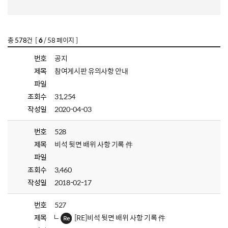
총
578
건 [
6
/ 58 페이지 ]
번호
공지
제목
참여게시판 유의사항 안내
파일
조회수
31,254
작성일
2020-04-03
번호
528
제목
비석 뒷면 배위 사항 기록 件
파일
조회수
3,460
작성일
2018-02-17
번호
527
제목
[RE]비석 뒷면 배위 사항 기록 件