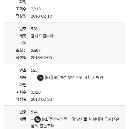
파일
조회수
2,913
작성일
2018-02-19
번호
526
제목
감사 드립니다.
파일
조회수
2,687
작성일
2018-02-05
번호
525
제목
[RE][RE]비석 뒷면 배위 사항 기록 件
파일
조회수
3,028
작성일
2018-02-20
번호
524
제목
[RE]전산시스템 고장 방치로 설 참배객 극심한 혼
잡 및 불편초래