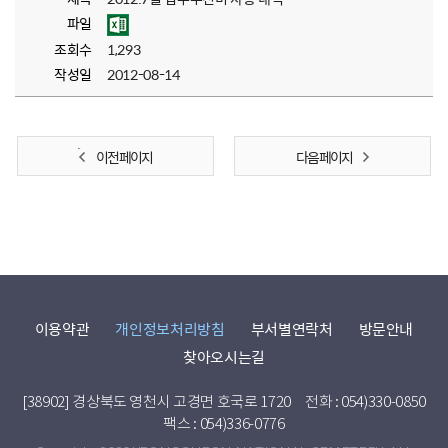
파일
조회수
1,293
작성일
2012-08-14
이전 페이지
다음 페이지
이용약관
개인정보처리방침
부서별연락처
방문안내
찾아오시는길
[38902] 경상북도 영천시 고경면 호국로 1720
전화 : 054)330-0850
팩스 : 054)336-0776