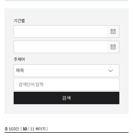
기간별
주제어
검색
총
103
건 [
10
/ 11 페이지 ]