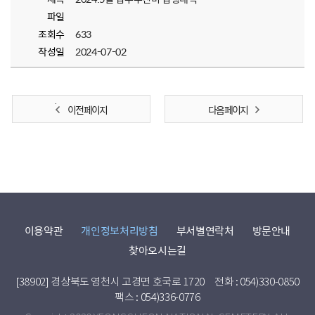
파일
조회수
633
작성일
2024-07-02
이전 페이지
다음 페이지
이용약관
개인정보처리방침
부서별연락처
방문안내
찾아오시는길
[38902] 경상북도 영천시 고경면 호국로 1720
전화 : 054)330-0850
팩스 : 054)336-0776