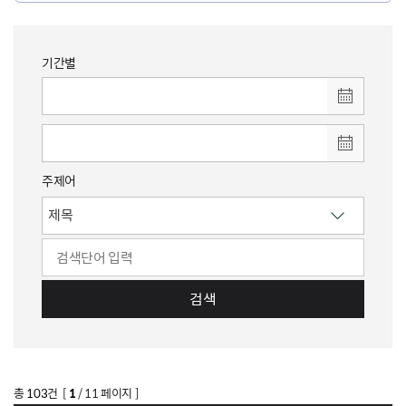
기간별
주제어
검색
총
103
건 [
1
/ 11 페이지 ]