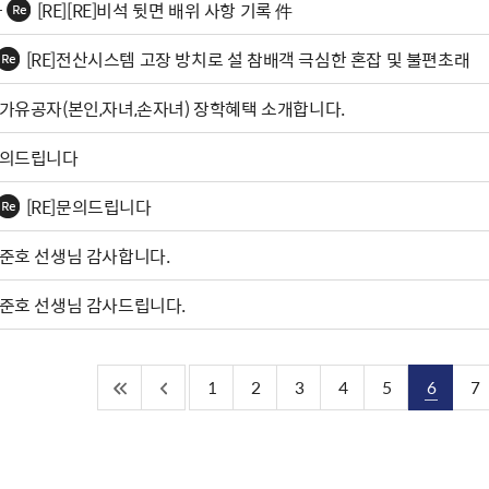
[RE][RE]비석 뒷면 배위 사항 기록 件
[RE]전산시스템 고장 방치로 설 참배객 극심한 혼잡 및 불편초래
가유공자(본인,자녀,손자녀) 장학혜택 소개합니다.
의드립니다
[RE]문의드립니다
준호 선생님 감사합니다.
준호 선생님 감사드립니다.
1
2
3
4
5
6
7