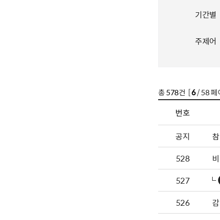
기간별
주제어
총
578
건 [
6
/ 58 페
번호
공지
참
528
비
527
526
감