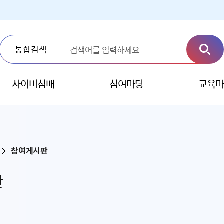
사이버참배
참여마당
교육마
참여게시판
판