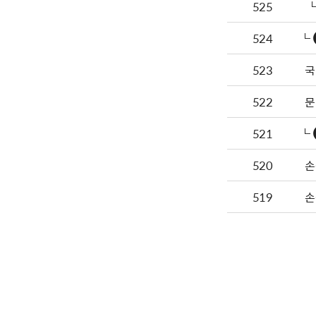
525
524
523
국
522
문
521
520
손
519
손