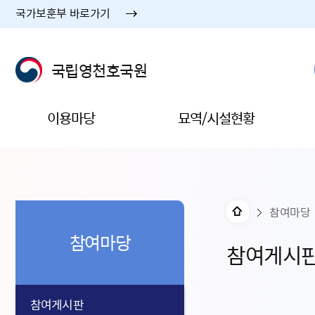
국가보훈부 바로가기
국립영천호국원
이용마당
묘역/시설현황
참여마당
참여마당
참여게시
참여게시판