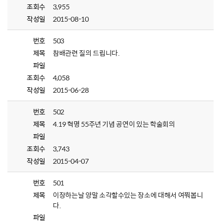
조회수
3,955
작성일
2015-08-10
번호
503
제목
참배관련 질의 드립니다.
파일
조회수
4,058
작성일
2015-06-28
번호
502
제목
4.19 혁명 55주년 기념 공연이 있는 학술회의
파일
조회수
3,743
작성일
2015-04-07
번호
501
제목
이장하는날 양말 소각할수있는 장소에 대해서 여쭤봅니
다.
파일