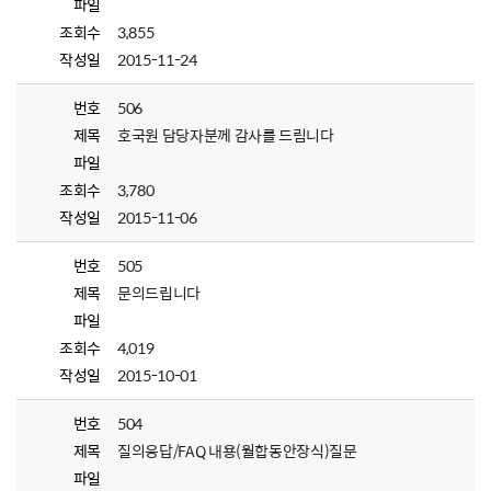
파일
조회수
3,855
작성일
2015-11-24
번호
506
제목
호국원 담당자분께 감사를 드림니다
파일
조회수
3,780
작성일
2015-11-06
번호
505
제목
문의드립니다
파일
조회수
4,019
작성일
2015-10-01
번호
504
제목
질의응답/FAQ 내용(월합동안장식)질문
파일