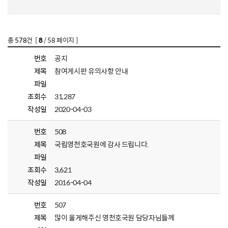
총
578
건 [
8
/ 58 페이지 ]
번호
공지
제목
참여게시판 유의사항 안내
파일
조회수
31,287
작성일
2020-04-03
번호
508
제목
국립영천호국원에 감사 드립니다.
파일
조회수
3,621
작성일
2016-04-04
번호
507
제목
많이 울게해주신 영천호국원 담당자님들께