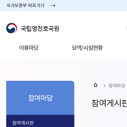
국가보훈부 바로가기
국립영천호국원
이용마당
묘역/시설현황
참여마당
참여마당
참여게시
참여게시판