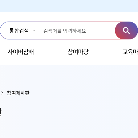
사이버참배
참여마당
교육마
참여게시판
판