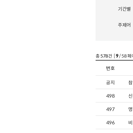
기간별
주제어
총
578
건 [
9
/ 58 페
번호
공지
참
498
신
497
명
496
비