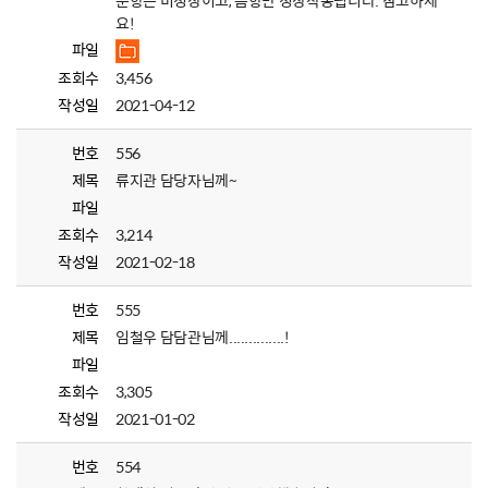
분향은 비정상이고, 음향만 정상작동됩니다. 참고하세
요!
파일
조회수
3,456
작성일
2021-04-12
번호
556
제목
류지관 담당자님께~
파일
조회수
3,214
작성일
2021-02-18
번호
555
제목
임철우 담담관님께..............!
파일
조회수
3,305
작성일
2021-01-02
번호
554