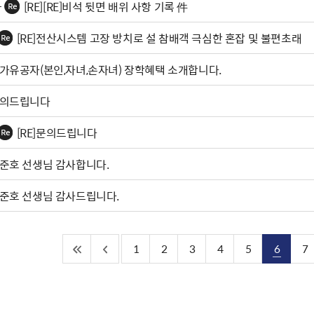
[RE][RE]비석 뒷면 배위 사항 기록 件
[RE]전산시스템 고장 방치로 설 참배객 극심한 혼잡 및 불편초래
가유공자(본인,자녀,손자녀) 장학혜택 소개합니다.
의드립니다
[RE]문의드립니다
준호 선생님 감사합니다.
준호 선생님 감사드립니다.
1
2
3
4
5
6
7