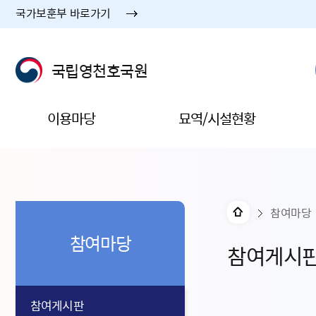
국가보훈부 바로가기
국립영천호국원
이용마당
묘역/시설현황
참여마당
참여마당
참여게시
참여게시판