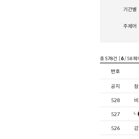
기간별
주제어
총
578
건 [
6
/ 58 페
번호
공지
참
528
비
527
526
감