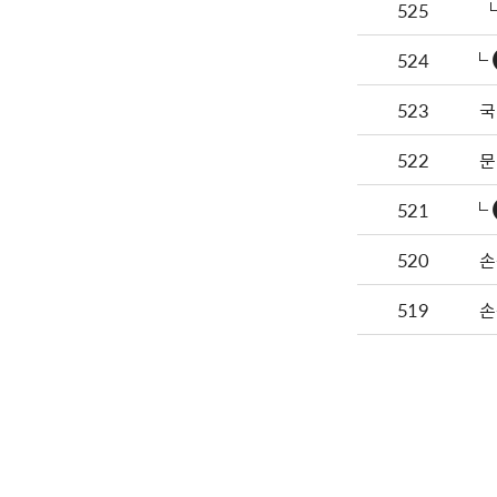
525
524
523
국
522
문
521
520
손
519
손