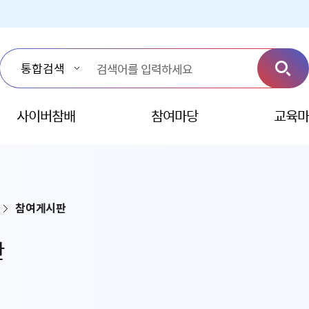
사이버참배
참여마당
교육마
참여게시판
판