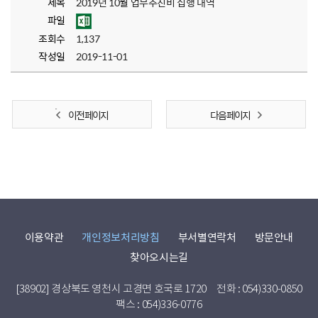
제목
2019년 10월 업무추진비 집행 내역
파일
조회수
1,137
작성일
2019-11-01
이전 페이지
다음 페이지
이용약관
개인정보처리방침
부서별연락처
방문안내
찾아오시는길
[38902] 경상북도 영천시 고경면 호국로 1720
전화 : 054)330-0850
팩스 : 054)336-0776