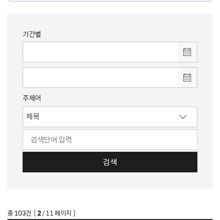
기간별
주제어
검색
총
103
건 [
2
/ 11 페이지 ]