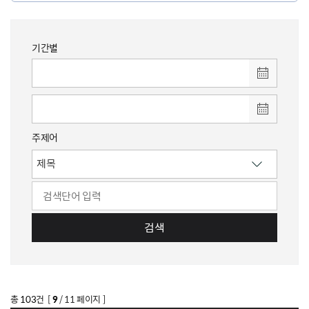
기간별
주제어
검색
총
103
건 [
9
/ 11 페이지 ]