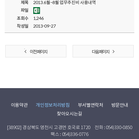
제목
2013.6월~8월 업무추진비 사용내역
파일
조회수
1,246
작성일
2013-09-27
이전 페이지
다음 페이지
이용약관
개인정보처리방침
부서별연락처
방문안내
찾아오시는길
[38902] 경상북도 영천시 고경면 호국로 1720
전화 : 054)330-0850
팩스 : 054)336-0776