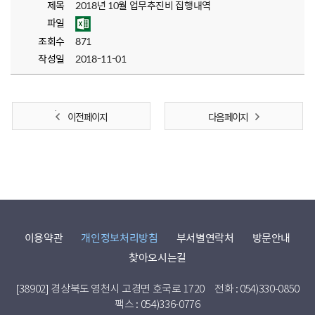
제목
2018년 10월 업무추진비 집행내역
파일
조회수
871
작성일
2018-11-01
이전 페이지
다음 페이지
이용약관
개인정보처리방침
부서별연락처
방문안내
찾아오시는길
[38902] 경상북도 영천시 고경면 호국로 1720
전화 : 054)330-0850
팩스 : 054)336-0776