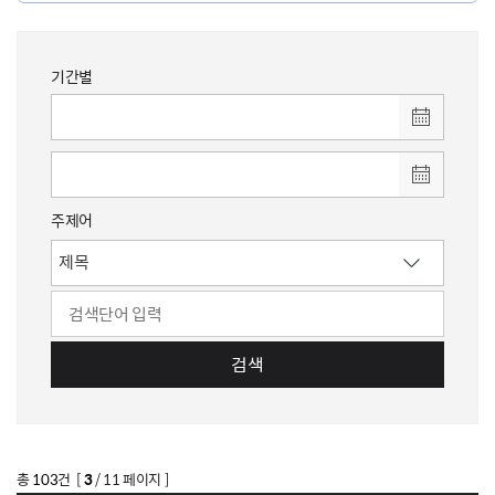
기간별
주제어
검색
총
103
건 [
3
/ 11 페이지 ]