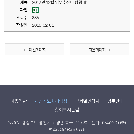
제목
2017년 12월 업무추진비 집행내역
파일
조회수
886
작성일
2018-02-01
이전 페이지
다음 페이지
이용약관
개인정보처리방침
부서별연락처
방문안내
찾아오시는길
[38902] 경상북도 영천시 고경면 호국로 1720
전화 : 054)330-0850
팩스 : 054)336-0776