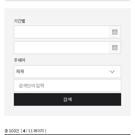
기간별
주제어
검색
총
103
건 [
4
/ 11 페이지 ]