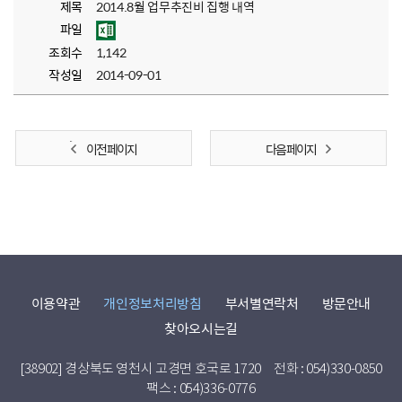
제목
2014.8월 업무추진비 집행 내역
파일
조회수
1,142
작성일
2014-09-01
이전 페이지
다음 페이지
이용약관
개인정보처리방침
부서별연락처
방문안내
찾아오시는길
[38902] 경상북도 영천시 고경면 호국로 1720
전화 : 054)330-0850
팩스 : 054)336-0776