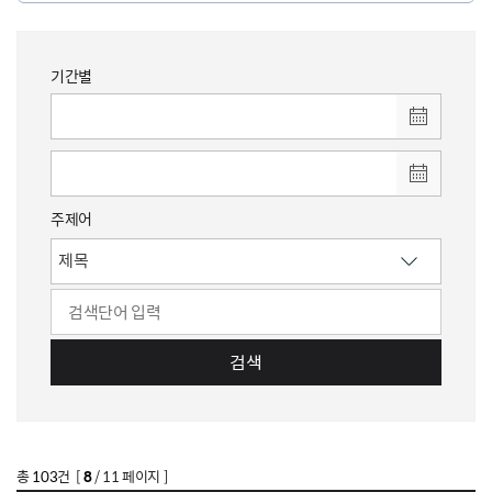
기간별
주제어
검색
총
103
건 [
8
/ 11 페이지 ]