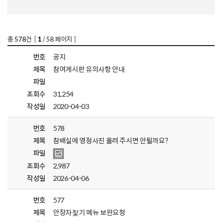
총
578
건 [
1
/ 58 페이지 ]
번호
공지
제목
참여게시판 유의사항 안내
파일
조회수
31,254
작성일
2020-04-03
번호
578
제목
참배실에 영정사진 올려 주시면 안될까요?
파일
조회수
2,987
작성일
2026-04-06
번호
577
제목
안장자찿기 메뉴 보완요청