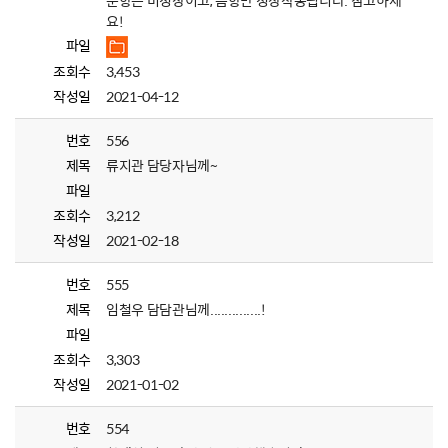
분향은 비정상이고, 음향만 정상작동됩니다. 참고하세
요!
파일
조회수
3,453
작성일
2021-04-12
번호
556
제목
류지관 담당자님께~
파일
조회수
3,212
작성일
2021-02-18
번호
555
제목
임철우 담담관님께..............!
파일
조회수
3,303
작성일
2021-01-02
번호
554