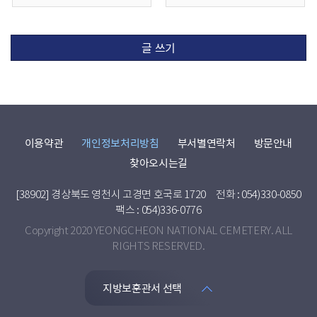
글 쓰기
이용약관
개인정보처리방침
부서별연락처
방문안내
찾아오시는길
[38902] 경상북도 영천시 고경면 호국로 1720
전화 : 054)330-0850
팩스 : 054)336-0776
Copyright 2020 YEONGCHEON NATIONAL CEMETERY. ALL
RIGHTS RESERVED.
지방보훈관서 선택