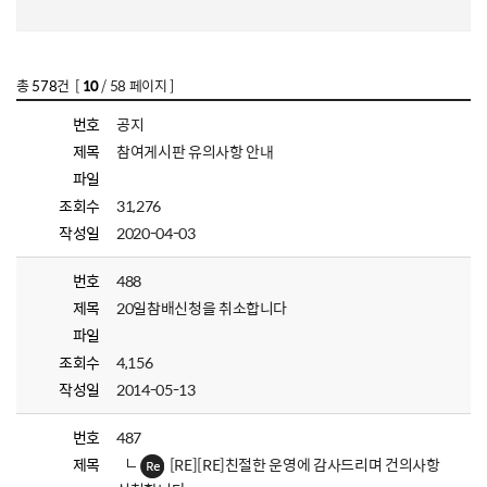
총
578
건 [
10
/ 58 페이지 ]
번호
공지
제목
참여게시판 유의사항 안내
파일
조회수
31,276
작성일
2020-04-03
번호
488
제목
20일참배신청을 취소합니다
파일
조회수
4,156
작성일
2014-05-13
번호
487
제목
[RE][RE]친절한 운영에 감사드리며 건의사항