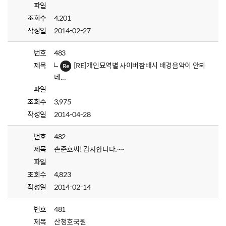
파일
조회수
4,201
작성일
2014-02-27
번호
483
제목
[RE]개인묘역별 사이버참배시 배경음악이 안되
네...
파일
조회수
3,975
작성일
2014-04-28
번호
482
제목
손준호씨! 감사합니다.~~
파일
조회수
4,823
작성일
2014-02-14
번호
481
제목
산청호국원