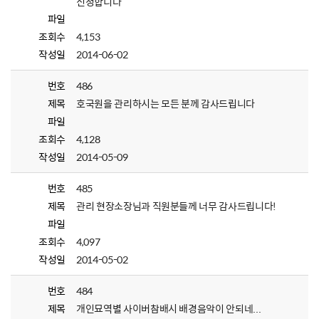
신청합니다
파일
조회수
4,153
작성일
2014-06-02
번호
486
제목
호국원을 관리하시는 모든 분께 감사드립니다
파일
조회수
4,128
작성일
2014-05-09
번호
485
제목
관리 현장소장님과 직원분들께 너무 감사드립니다!
파일
조회수
4,097
작성일
2014-05-02
번호
484
제목
개인묘역별 사이버참배시 배경음악이 안되네...