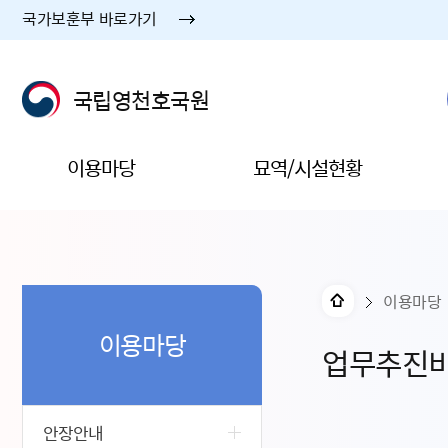
국가보훈부 바로가기
국립영천호국원
이용마당
묘역/시설현황
이용마당
이용마당
업무추진
안장안내