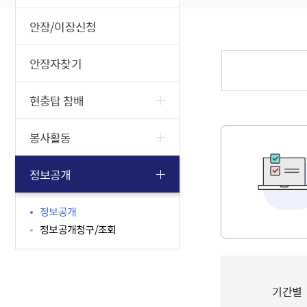
안장/이장신청
안장자찾기
현충탑 참배
봉사활동
정보공개
정보공개
정보공개청구/조회
기간별