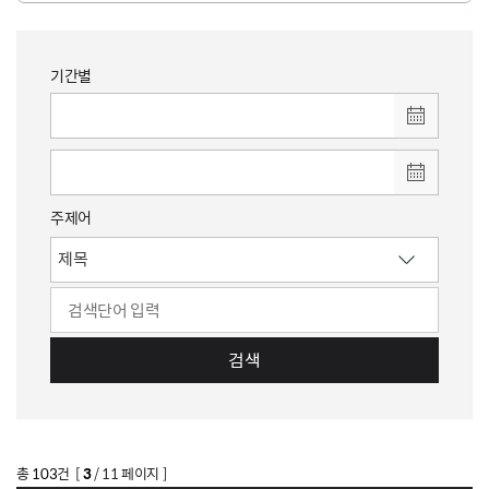
기간별
주제어
검색
총
103
건 [
3
/ 11 페이지 ]