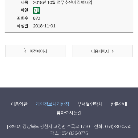
제목
2018년 10월 업무추진비 집행내역
파일
조회수
870
작성일
2018-11-01
이전 페이지
다음 페이지
이용약관
개인정보처리방침
부서별연락처
방문안내
찾아오시는길
[38902] 경상북도 영천시 고경면 호국로 1720
전화 : 054)330-0850
팩스 : 054)336-0776