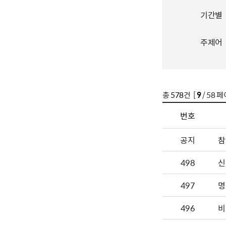
기간별
주제어
총
578
건 [
9
/ 58 페
번호
공지
참
498
신
497
명
496
비