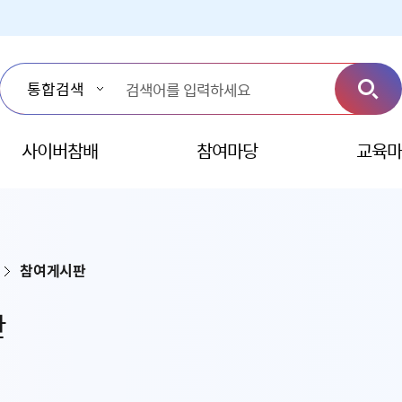
사이버참배
참여마당
교육마
참여게시판
판