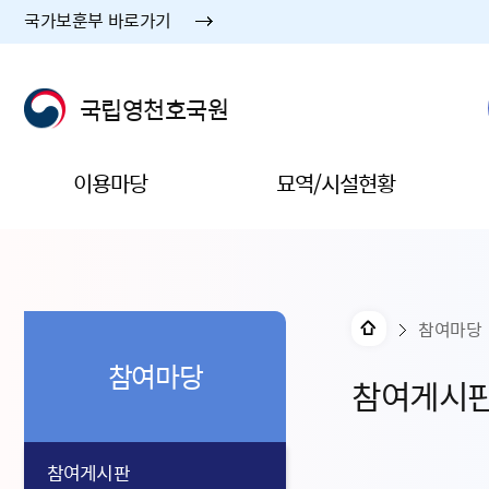
국가보훈부 바로가기
국립영천호국원
이용마당
묘역/시설현황
참여마당
참여마당
참여게시
참여게시판