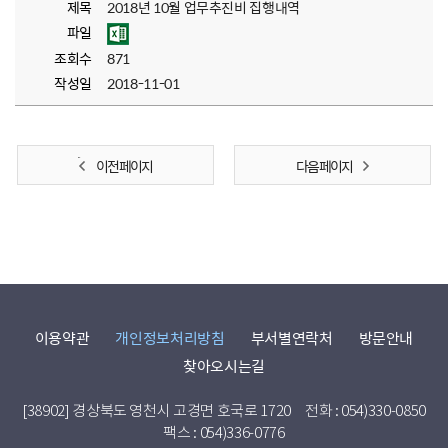
제목
2018년 10월 업무추진비 집행내역
파일
조회수
871
작성일
2018-11-01
이전 페이지
다음 페이지
이용약관
개인정보처리방침
부서별연락처
방문안내
찾아오시는길
[38902] 경상북도 영천시 고경면 호국로 1720
전화 : 054)330-0850
팩스 : 054)336-0776