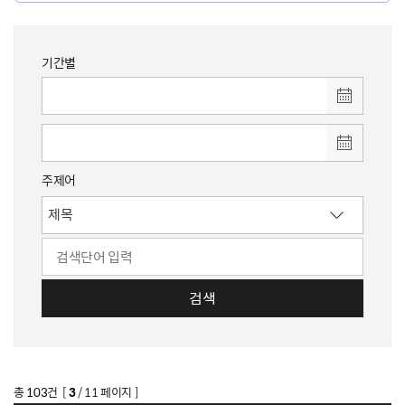
기간별
주제어
검색
총
103
건 [
3
/ 11 페이지 ]