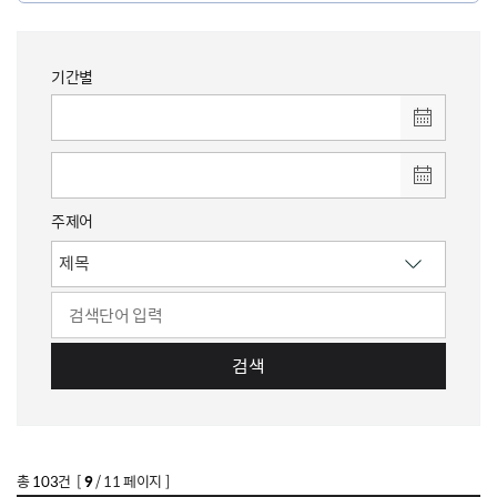
기간별
주제어
검색
총
103
건 [
9
/ 11 페이지 ]