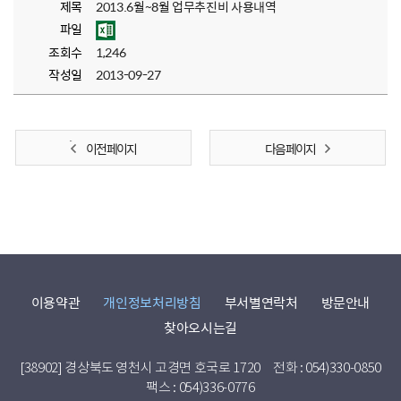
제목
2013.6월~8월 업무추진비 사용내역
파일
조회수
1,246
작성일
2013-09-27
이전 페이지
다음 페이지
이용약관
개인정보처리방침
부서별연락처
방문안내
찾아오시는길
[38902] 경상북도 영천시 고경면 호국로 1720
전화 : 054)330-0850
팩스 : 054)336-0776