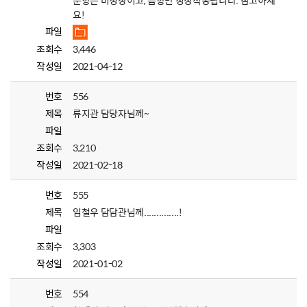
분향은 비정상이고, 음향만 정상작동됩니다. 참고하세
요!
파일
조회수
3,446
작성일
2021-04-12
번호
556
제목
류지관 담당자님께~
파일
조회수
3,210
작성일
2021-02-18
번호
555
제목
임철우 담담관님께..............!
파일
조회수
3,303
작성일
2021-01-02
번호
554