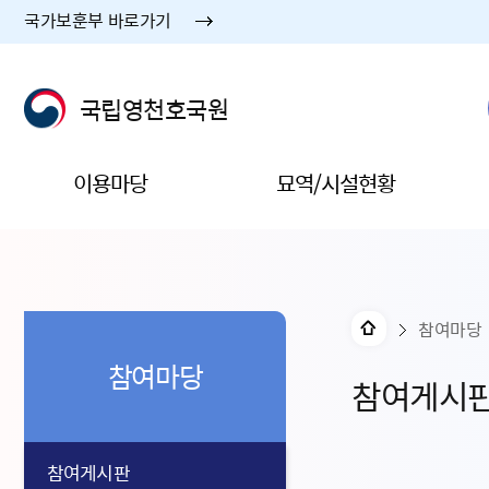
국가보훈부 바로가기
국립영천호국원
이용마당
묘역/시설현황
참여마당
참여마당
참여게시
참여게시판