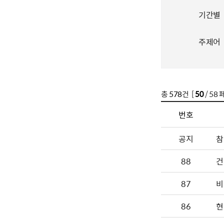
기간별
주제어
총
578
건 [
50
/ 58 
번호
공지
참
88
건
87
비
86
현