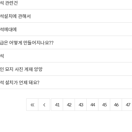
석 관련건
석설치에 관해서
석에대에
계급은 어떻게 만들어지나요??
석
인 묘지 사진 게재 앙망
석 설치가 언제 돼요?
41
42
43
44
45
46
47