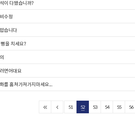
비석이 다됐습니까?
비수정
맙습니다
 뻥을 치세요?
의
러면어대요
화를 훔쳐가져가지마세요...
51
52
53
54
55
56