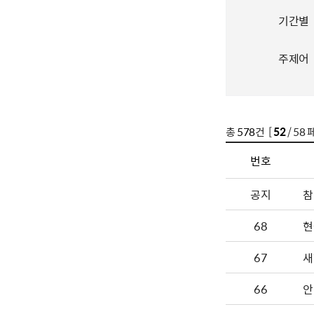
기간별
주제어
총
578
건 [
52
/ 58 
번호
공지
참
68
현
67
새
66
안