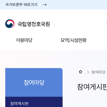
국가보훈부 바로가기
국립영천호국원
이용마당
묘역/시설현황
참여마당
참여마당
참여게시
참여게시판