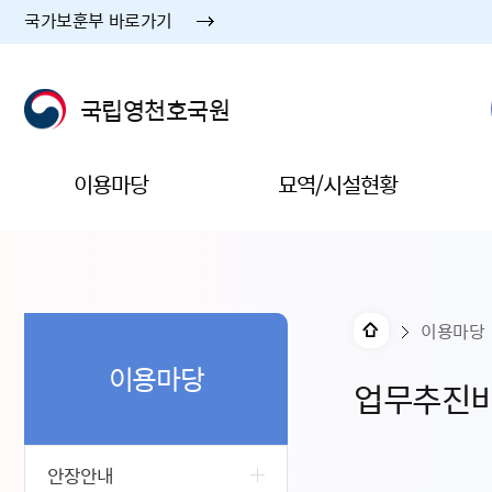
국가보훈부 바로가기
국립영천호국원
이용마당
묘역/시설현황
이용마당
이용마당
업무추진
안장안내