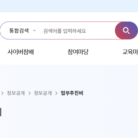
사이버참배
참여마당
교육마
정보공개
정보공개
업무추진비
비