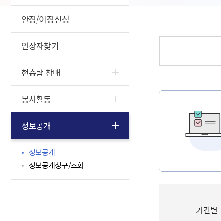
안장/이장신청
안장자찾기
현충탑 참배
봉사활동
정보공개
정보공개
정보공개청구/조회
기간별