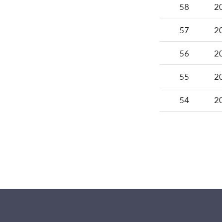
58
2
57
2
56
2
55
2
54
2