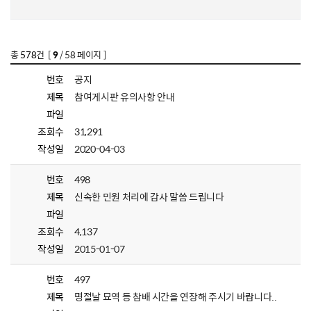
총
578
건 [
9
/ 58 페이지 ]
번호
공지
제목
참여게시판 유의사항 안내
파일
조회수
31,291
작성일
2020-04-03
번호
498
제목
신속한 민원 처리에 감사 말씀 드립니다
파일
조회수
4,137
작성일
2015-01-07
번호
497
제목
명절날 묘역 등 참배 시간을 연장해 주시기 바랍니다..