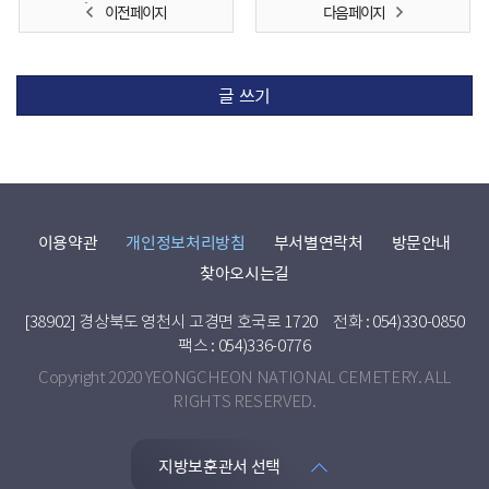
이전 페이지
다음 페이지
글 쓰기
이용약관
개인정보처리방침
부서별연락처
방문안내
찾아오시는길
[38902] 경상북도 영천시 고경면 호국로 1720
전화 : 054)330-0850
팩스 : 054)336-0776
Copyright 2020 YEONGCHEON NATIONAL CEMETERY. ALL
RIGHTS RESERVED.
지방보훈관서 선택