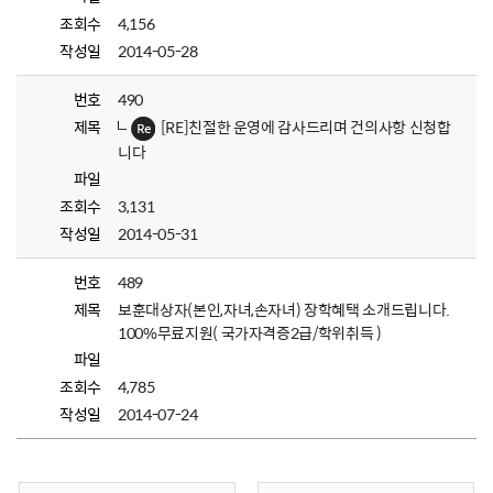
조회수
4,156
작성일
2014-05-28
번호
490
제목
[RE]친절한 운영에 감사드리며 건의사항 신청합
니다
파일
조회수
3,131
작성일
2014-05-31
번호
489
제목
보훈대상자(본인,자녀,손자녀) 장학혜택 소개드립니다.
100%무료지원( 국가자격증2급/학위취득 )
파일
조회수
4,785
작성일
2014-07-24