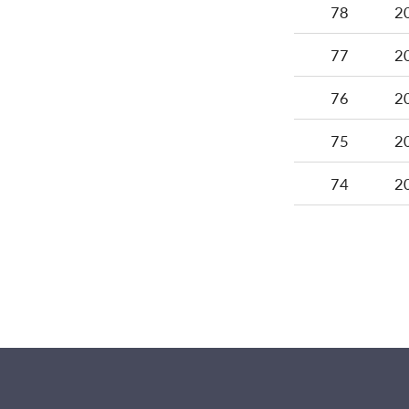
78
2
77
2
76
2
75
2
74
2