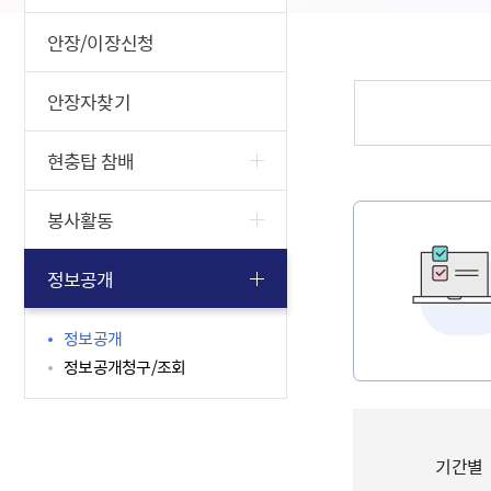
안장/이장신청
안장자찾기
현충탑 참배
봉사활동
정보공개
정보공개
정보공개청구/조회
기간별