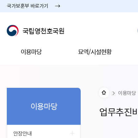
국가보훈부 바로가기
국립영천호국원
이용마당
묘역/시설현황
이용마당
이용마당
업무추진
안장안내