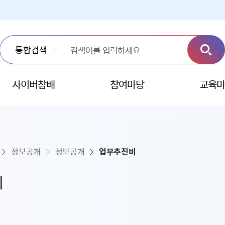
사이버참배
참여마당
교육마
정보공개
정보공개
업무추진비
비