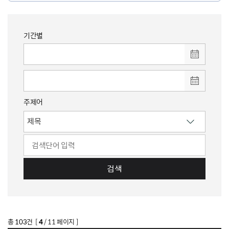
기간별
주제어
검색
총
103
건 [
4
/ 11 페이지 ]