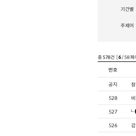
기간별
주제어
총
578
건 [
6
/ 58 페
번호
공지
참
528
비
527
526
감