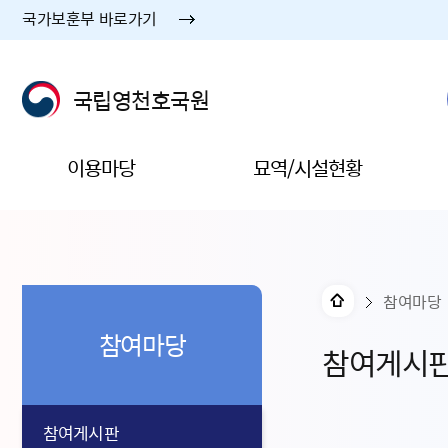
국가보훈부 바로가기
국립영천호국원
이용마당
묘역/시설현황
참여마당
참여마당
참여게시
참여게시판