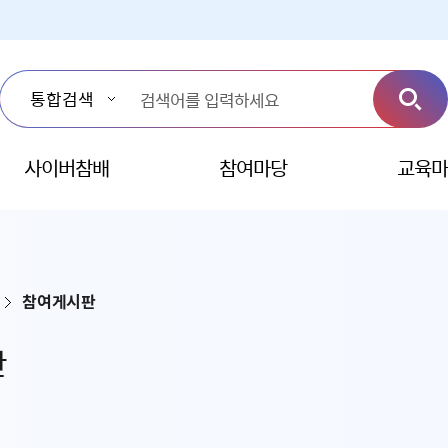
사이버참배
참여마당
교육마
참여게시판
판