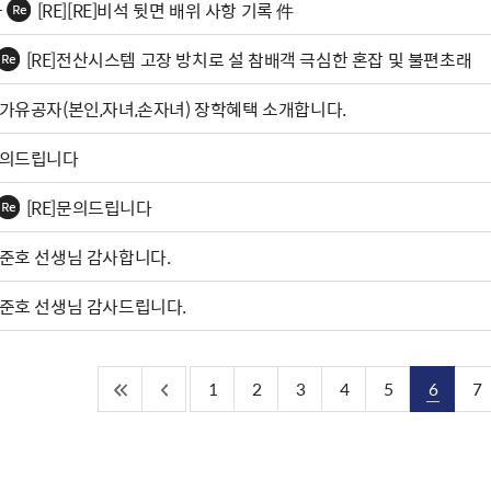
[RE][RE]비석 뒷면 배위 사항 기록 件
[RE]전산시스템 고장 방치로 설 참배객 극심한 혼잡 및 불편초래
가유공자(본인,자녀,손자녀) 장학혜택 소개합니다.
의드립니다
[RE]문의드립니다
준호 선생님 감사합니다.
준호 선생님 감사드립니다.
1
2
3
4
5
6
7