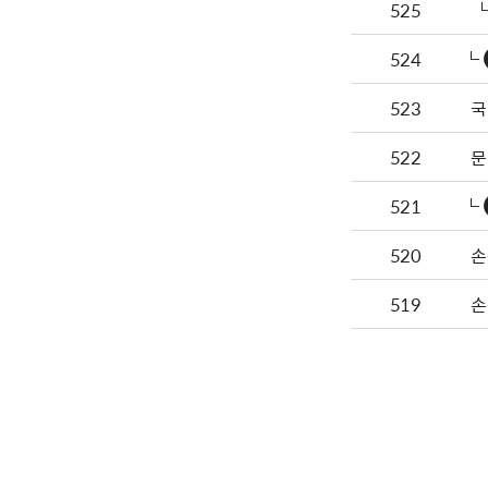
525
524
523
국
522
문
521
520
손
519
손